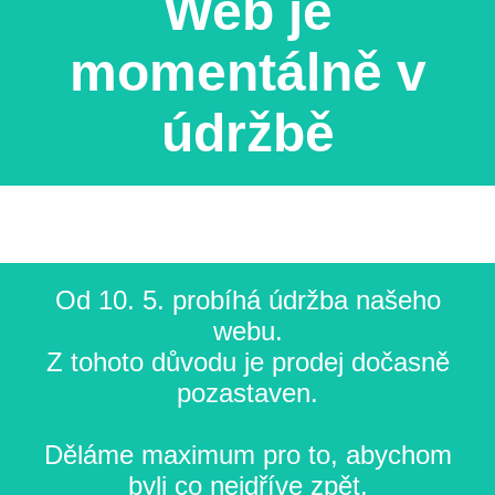
Web je
momentálně v
údržbě
Od 10. 5. probíhá údržba našeho
webu.
Z tohoto důvodu je prodej dočasně
pozastaven.
Děláme maximum pro to, abychom
byli co nejdříve zpět.