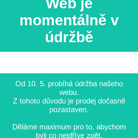
Web je
momentálně v
údržbě
Od 10. 5. probíhá údržba našeho
webu.
Z tohoto důvodu je prodej dočasně
pozastaven.
Děláme maximum pro to, abychom
byli co nejdříve zpět.