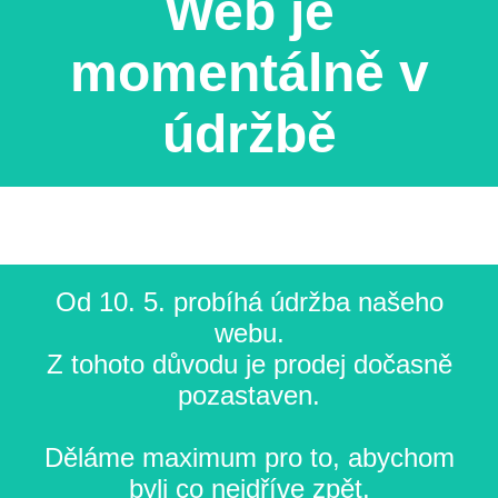
Web je
momentálně v
údržbě
Od 10. 5. probíhá údržba našeho
webu.
Z tohoto důvodu je prodej dočasně
pozastaven.
Děláme maximum pro to, abychom
byli co nejdříve zpět.