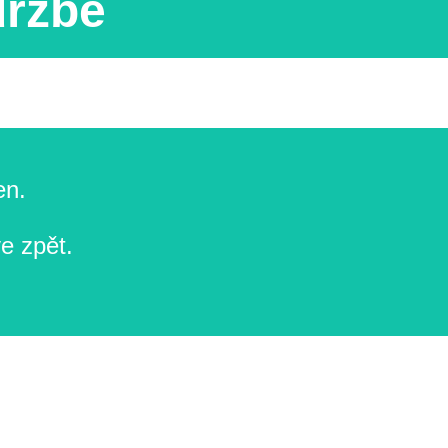
držbě
en.
e zpět.