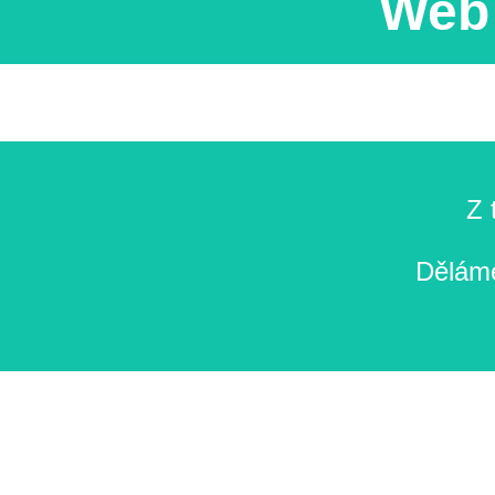
Web 
Z 
Děláme