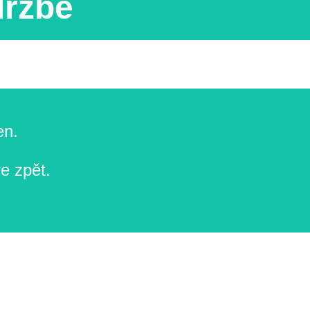
držbě
en.
e zpět.