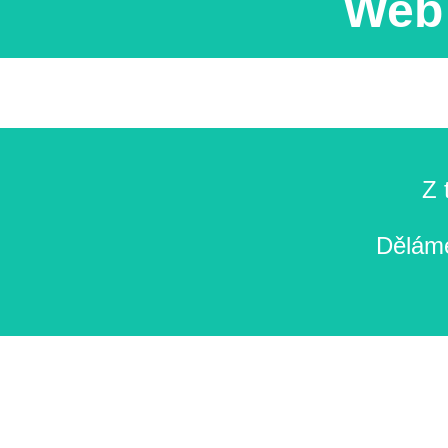
Web 
Z 
Děláme