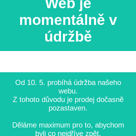
Web je
momentálně v
údržbě
Od 10. 5. probíhá údržba našeho
webu.
Z tohoto důvodu je prodej dočasně
pozastaven.
Děláme maximum pro to, abychom
byli co nejdříve zpět.