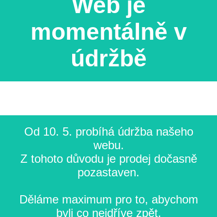
Web je
momentálně v
údržbě
Od 10. 5. probíhá údržba našeho
webu.
Z tohoto důvodu je prodej dočasně
pozastaven.
Děláme maximum pro to, abychom
byli co nejdříve zpět.