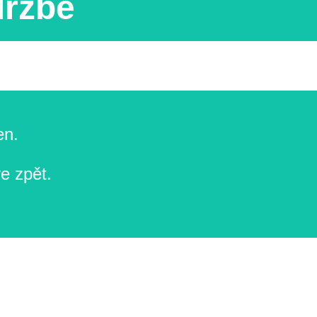
držbě
en.
e zpět.