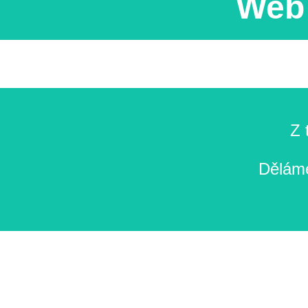
Web 
Z 
Děláme