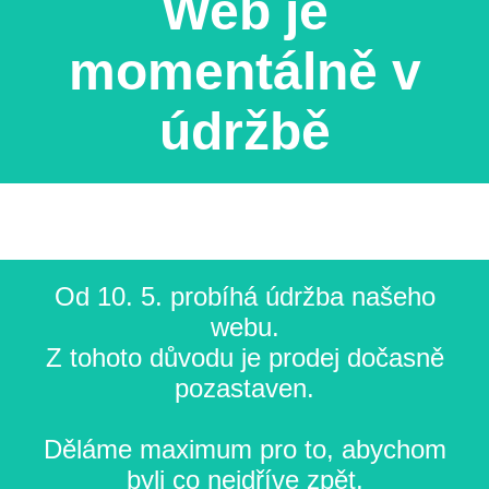
Web je
momentálně v
údržbě
Od 10. 5. probíhá údržba našeho
webu.
Z tohoto důvodu je prodej dočasně
pozastaven.
Děláme maximum pro to, abychom
byli co nejdříve zpět.