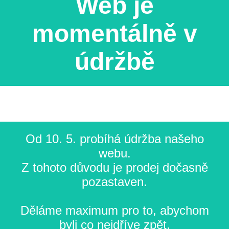
Web je
momentálně v
údržbě
Od 10. 5. probíhá údržba našeho
webu.
Z tohoto důvodu je prodej dočasně
pozastaven.
Děláme maximum pro to, abychom
byli co nejdříve zpět.