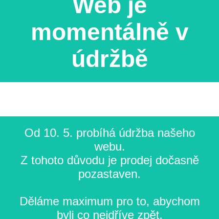
Web je
momentálně v
údržbě
Od 10. 5. probíhá údržba našeho
webu.
Z tohoto důvodu je prodej dočasně
pozastaven.
Děláme maximum pro to, abychom
byli co nejdříve zpět.