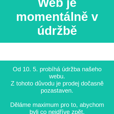
Web je
momentálně v
údržbě
Od 10. 5. probíhá údržba našeho
webu.
Z tohoto důvodu je prodej dočasně
pozastaven.
Děláme maximum pro to, abychom
byli co nejdříve zpět.