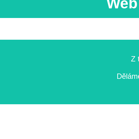
Web 
Z 
Děláme