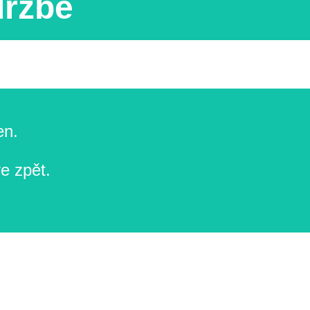
držbě
en.
e zpět.