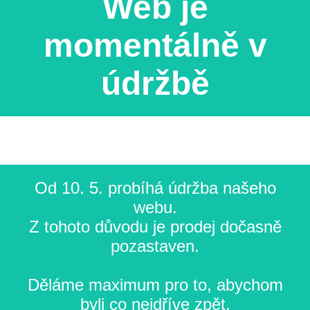
Web je
momentálně v
údržbě
Od 10. 5. probíhá údržba našeho
webu.
Z tohoto důvodu je prodej dočasně
pozastaven.
Děláme maximum pro to, abychom
byli co nejdříve zpět.