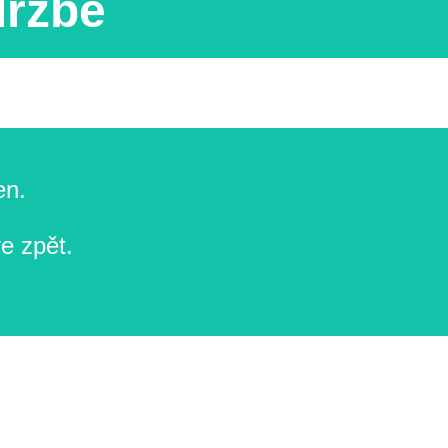
držbě
en.
e zpět.