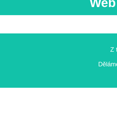
Web 
Z 
Děláme