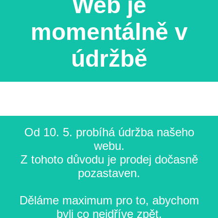
Web je
momentálně v
údržbě
Od 10. 5. probíhá údržba našeho
webu.
Z tohoto důvodu je prodej dočasně
pozastaven.
Děláme maximum pro to, abychom
byli co nejdříve zpět.