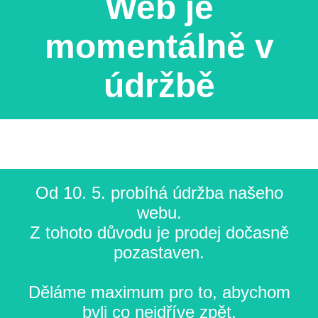
Web je
momentálně v
údržbě
Od 10. 5. probíhá údržba našeho
webu.
Z tohoto důvodu je prodej dočasně
pozastaven.
Děláme maximum pro to, abychom
byli co nejdříve zpět.