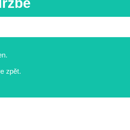
držbě
en.
e zpět.