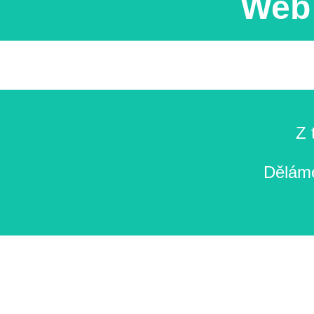
Web 
Z 
Děláme