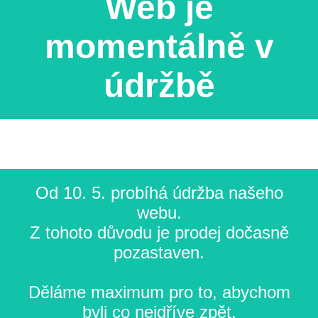
Web je
momentálně v
údržbě
Od 10. 5. probíhá údržba našeho
webu.
Z tohoto důvodu je prodej dočasně
pozastaven.
Děláme maximum pro to, abychom
byli co nejdříve zpět.