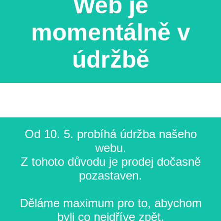
Web je
momentálně v
údržbě
Od 10. 5. probíhá údržba našeho
webu.
Z tohoto důvodu je prodej dočasně
pozastaven.
Děláme maximum pro to, abychom
byli co nejdříve zpět.