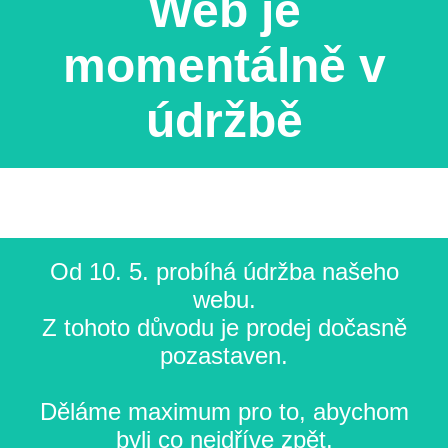
Web je
momentálně v
údržbě
Od 10. 5. probíhá údržba našeho
webu.
Z tohoto důvodu je prodej dočasně
pozastaven.
Děláme maximum pro to, abychom
byli co nejdříve zpět.