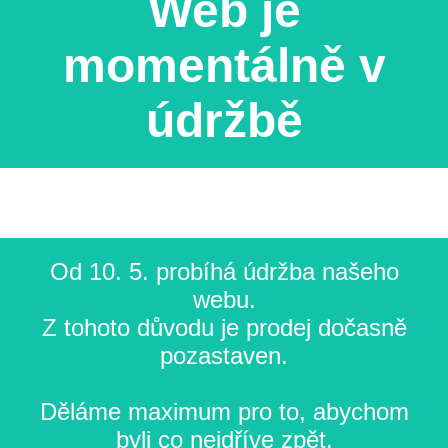
Web je
momentálně v
údržbě
Od 10. 5. probíhá údržba našeho
webu.
Z tohoto důvodu je prodej dočasně
pozastaven.
Děláme maximum pro to, abychom
byli co nejdříve zpět.