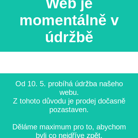
Web je
momentálně v
údržbě
Od 10. 5. probíhá údržba našeho
webu.
Z tohoto důvodu je prodej dočasně
pozastaven.
Děláme maximum pro to, abychom
byli co nejdříve zpět.