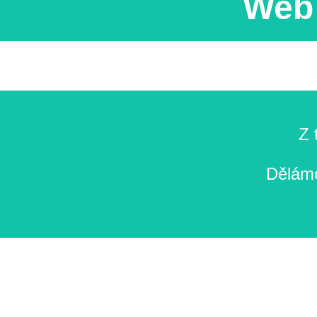
Web 
Z 
Děláme