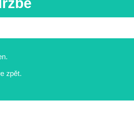
držbě
en.
e zpět.