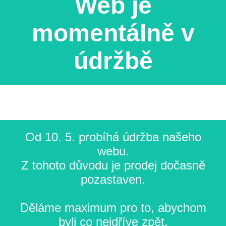
Web je
momentálně v
údržbě
Od 10. 5. probíhá údržba našeho
webu.
Z tohoto důvodu je prodej dočasně
pozastaven.
Děláme maximum pro to, abychom
byli co nejdříve zpět.