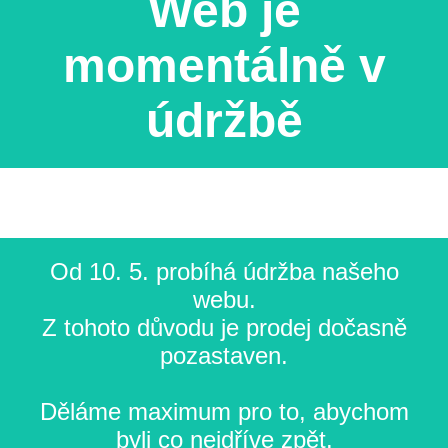
Web je
momentálně v
údržbě
Od 10. 5. probíhá údržba našeho
webu.
Z tohoto důvodu je prodej dočasně
pozastaven.
Děláme maximum pro to, abychom
byli co nejdříve zpět.