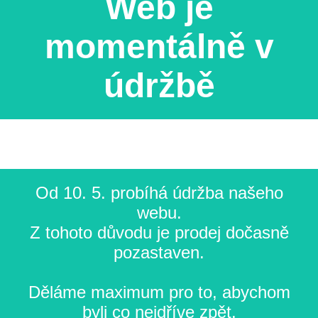
Web je
momentálně v
údržbě
Od 10. 5. probíhá údržba našeho
webu.
Z tohoto důvodu je prodej dočasně
pozastaven.
Děláme maximum pro to, abychom
byli co nejdříve zpět.