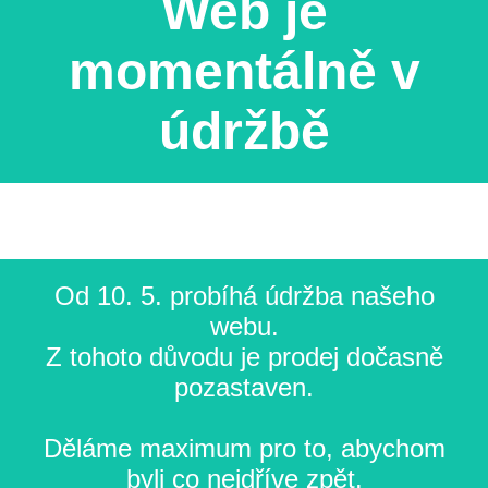
Web je
momentálně v
údržbě
Od 10. 5. probíhá údržba našeho
webu.
Z tohoto důvodu je prodej dočasně
pozastaven.
Děláme maximum pro to, abychom
byli co nejdříve zpět.