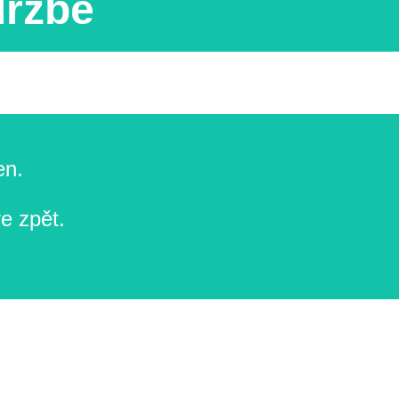
držbě
en.
e zpět.