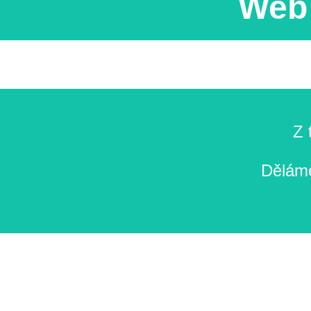
Web 
Z 
Děláme