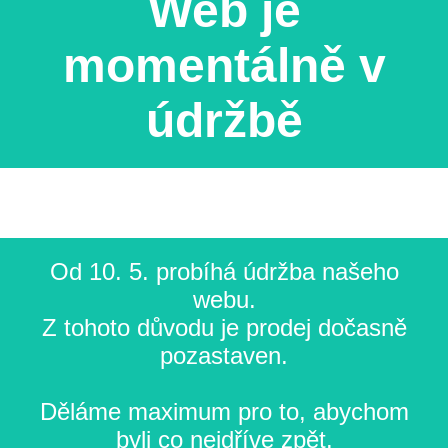
Web je
momentálně v
údržbě
Od 10. 5. probíhá údržba našeho
webu.
Z tohoto důvodu je prodej dočasně
pozastaven.
Děláme maximum pro to, abychom
byli co nejdříve zpět.