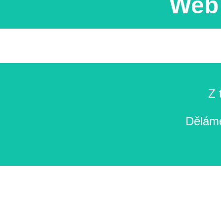
Web 
Z 
Děláme