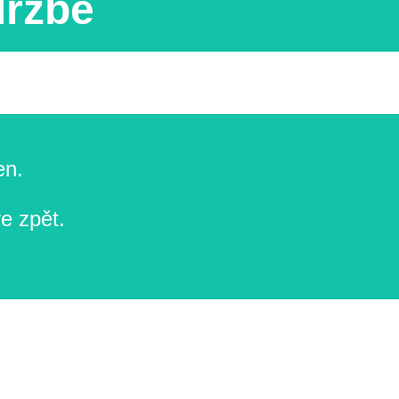
držbě
en.
e zpět.