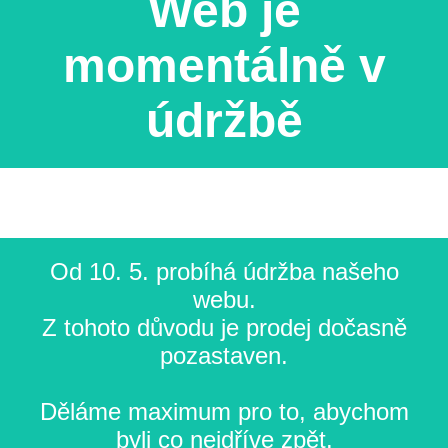
Web je
momentálně v
údržbě
Od 10. 5. probíhá údržba našeho
webu.
Z tohoto důvodu je prodej dočasně
pozastaven.
Děláme maximum pro to, abychom
byli co nejdříve zpět.