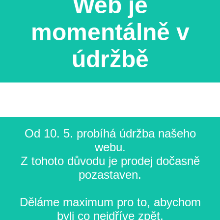
Web je
momentálně v
údržbě
Od 10. 5. probíhá údržba našeho
webu.
Z tohoto důvodu je prodej dočasně
pozastaven.
Děláme maximum pro to, abychom
byli co nejdříve zpět.