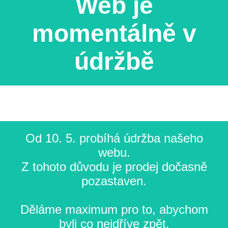
Web je
momentálně v
údržbě
Od 10. 5. probíhá údržba našeho
webu.
Z tohoto důvodu je prodej dočasně
pozastaven.
Děláme maximum pro to, abychom
byli co nejdříve zpět.