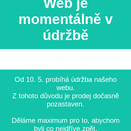
Web je
momentálně v
údržbě
Od 10. 5. probíhá údržba našeho
webu.
Z tohoto důvodu je prodej dočasně
pozastaven.
Děláme maximum pro to, abychom
byli co nejdříve zpět.