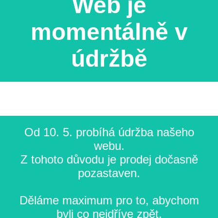
Web je
momentálně v
údržbě
Od 10. 5. probíhá údržba našeho
webu.
Z tohoto důvodu je prodej dočasně
pozastaven.
Děláme maximum pro to, abychom
byli co nejdříve zpět.