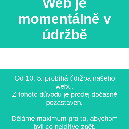
Web je
momentálně v
údržbě
Od 10. 5. probíhá údržba našeho
webu.
Z tohoto důvodu je prodej dočasně
pozastaven.
Děláme maximum pro to, abychom
byli co nejdříve zpět.