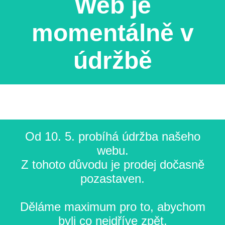
Web je
momentálně v
údržbě
Od 10. 5. probíhá údržba našeho
webu.
Z tohoto důvodu je prodej dočasně
pozastaven.
Děláme maximum pro to, abychom
byli co nejdříve zpět.