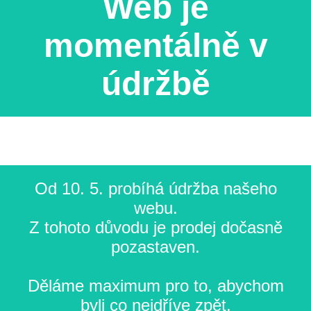
Web je
momentálně v
údržbě
Od 10. 5. probíhá údržba našeho
webu.
Z tohoto důvodu je prodej dočasně
pozastaven.
Děláme maximum pro to, abychom
byli co nejdříve zpět.