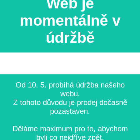
Web je
momentálně v
údržbě
Od 10. 5. probíhá údržba našeho
webu.
Z tohoto důvodu je prodej dočasně
pozastaven.
Děláme maximum pro to, abychom
byli co nejdříve zpět.