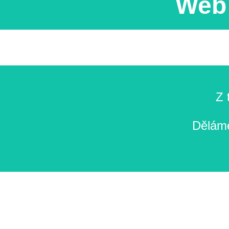
Web 
Z 
Děláme