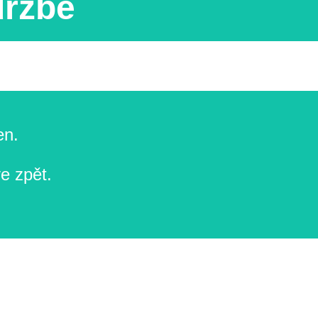
držbě
en.
e zpět.