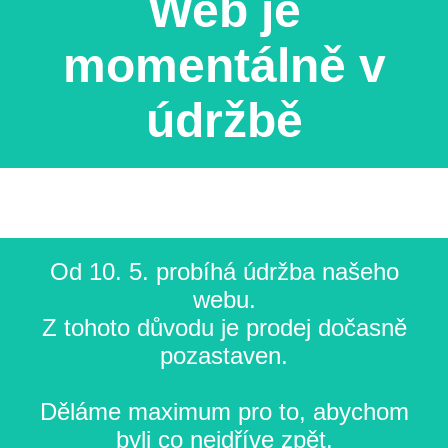
Web je
momentálně v
údržbě
Od 10. 5. probíhá údržba našeho
webu.
Z tohoto důvodu je prodej dočasně
pozastaven.
Děláme maximum pro to, abychom
byli co nejdříve zpět.