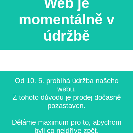
Web je
momentálně v
údržbě
Od 10. 5. probíhá údržba našeho
webu.
Z tohoto důvodu je prodej dočasně
pozastaven.
Děláme maximum pro to, abychom
byli co nejdříve zpět.