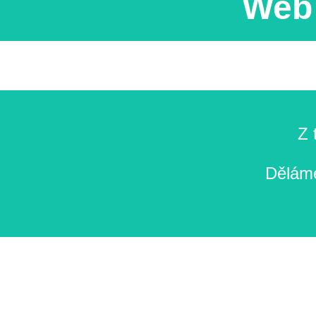
Web 
Z 
Děláme