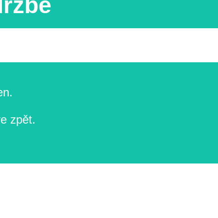
držbě
en.
e zpět.