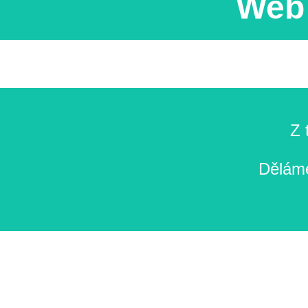
Web 
Z 
Děláme