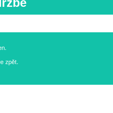
držbě
en.
e zpět.