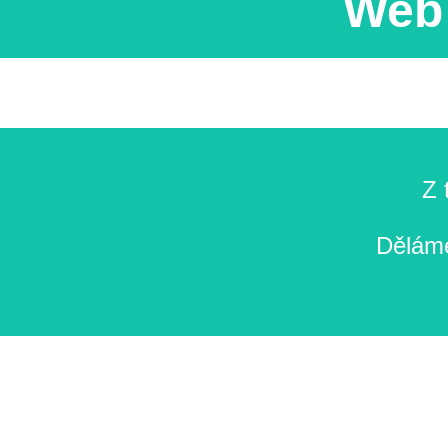
Web 
Z 
Děláme