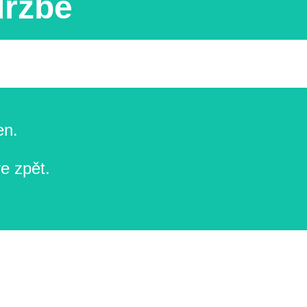
držbě
en.
e zpět.