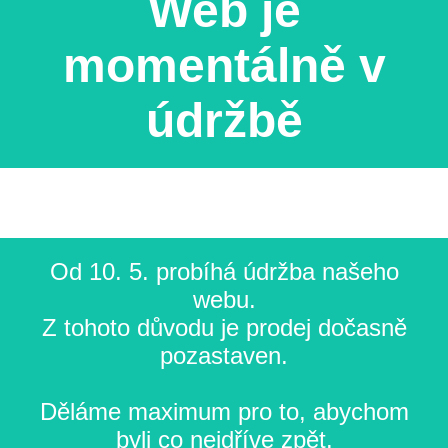
Web je
momentálně v
údržbě
Od 10. 5. probíhá údržba našeho
webu.
Z tohoto důvodu je prodej dočasně
pozastaven.
Děláme maximum pro to, abychom
byli co nejdříve zpět.