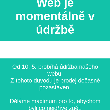
Web je
momentálně v
údržbě
Od 10. 5. probíhá údržba našeho
webu.
Z tohoto důvodu je prodej dočasně
pozastaven.
Děláme maximum pro to, abychom
byli co nejdříve zpět.