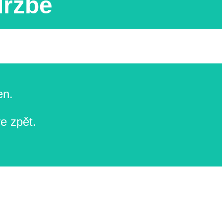
držbě
en.
e zpět.