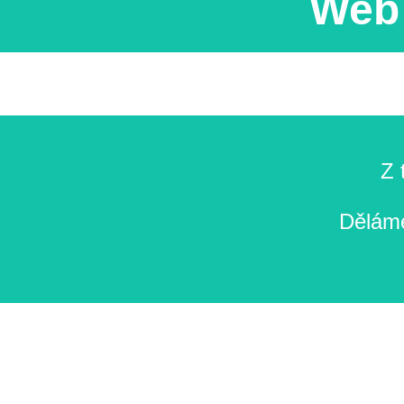
Web 
Z 
Děláme