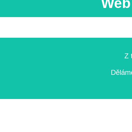
Web 
Z 
Děláme